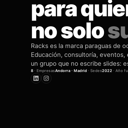
para qui
no solo
s
Racks es la marca paraguas de o
Educación, consultoría, eventos,
un grupo que no escribe slides: e
8
·
Empresas
Andorra · Madrid
·
Sedes
2022
·
Año f