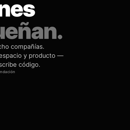
enes
ueñan.
cho compañías.
 espacio y producto —
scribe código.
undación