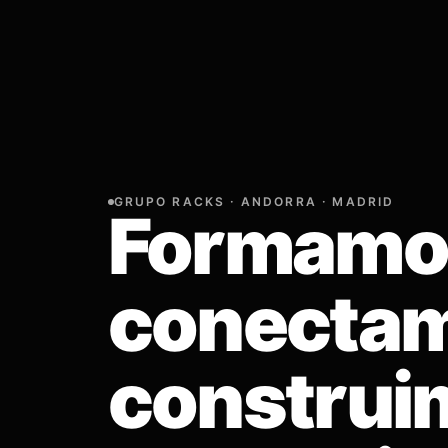
GRUPO RACKS · ANDORRA · MADRID
Formamo
conectam
construi