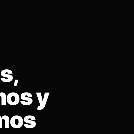
s,
os y
mos